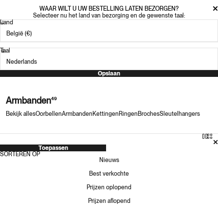
WAAR WILT U UW BESTELLING LATEN BEZORGEN?
Selecteer nu het land van bezorging en de gewenste taal:
Land
Taal
Opslaan
Armbanden
49
Bekijk alles
Oorbellen
Armbanden
Kettingen
Ringen
Broches
Sleutelhangers
Toepassen
SORTEREN OP
Nieuws
Best verkochte
Prijzen oplopend
Prijzen aflopend
GUANABANA ARGANTINA 40 PLUS
GUANABANA ARGANTINA 120 RONDE
ARMBAND
ARMBAND