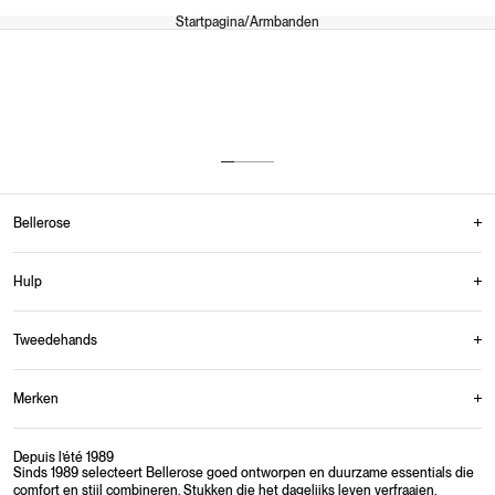
Startpagina
/
Armbanden
Tot 14 dagen om je artikelen terug te sturen.
Meerdere betalingsmogelijkheden.
Maandag-vrijdag: 9AM-4PM
Vanaf 150€ in België
Bellerose
Hulp
Tweedehands
Merken
Depuis l’été 1989
Sinds 1989 selecteert Bellerose goed ontworpen en duurzame essentials die
comfort en stijl combineren. Stukken die het dagelijks leven verfraaien.