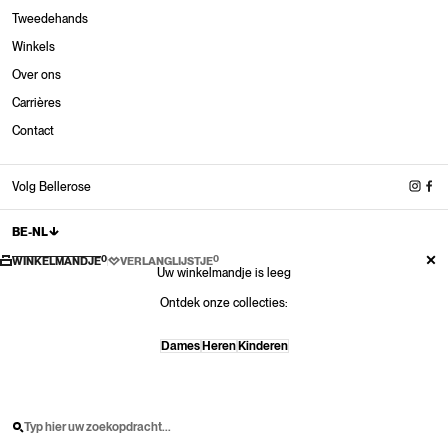
Tweedehands
Winkels
Over ons
Winkels
Carrières
Nieuw binnen
Nieuw binnen
Nieuw binnen
Nieuwe sneakers
Contact
Shop nu
Shop nu
Shop nu
Shop nu
Nieuwe schoenen
Shop nu
Volg Bellerose
BE-NL
0
0
WINKELMANDJE
VERLANGLIJSTJE
Uw winkelmandje is leeg
Ontdek onze collecties:
Dames
Heren
Kinderen