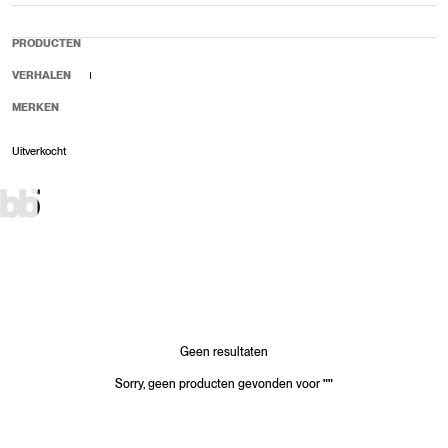
PRODUCTEN
VERHALEN
MERKEN
Uitverkocht
Verkoopprijs
Normale prijs
Geen resultaten
Sorry, geen producten gevonden voor
"
"