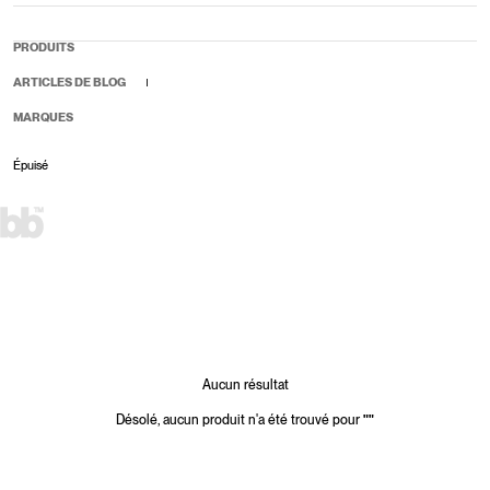
PRODUITS
ARTICLES DE BLOG
MARQUES
Épuisé
Prix soldé
Prix plein
Aucun résultat
Désolé, aucun produit n'a été trouvé pour
"
"