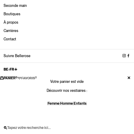
Seconde main
Boutiques
À propos
Boutiques
Carrières
Nouveautés
Nouveautés
Nouveautés
Nouveautés Baskets
Contact
Commander
Commander
Commander
Commander
Nouveautés Chaussures
Commander
Suivre Bellerose
BE-FR
0
0
PANIER
FAVORIS
Votre panier est vide
Découvrir nos vestiaires :
Femme
Homme
Enfants