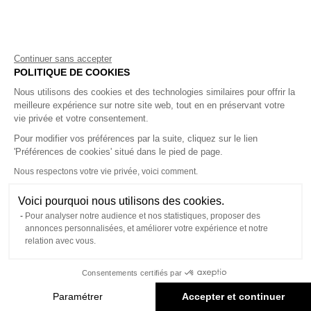
M
S/M
L
Seulement 1 restant(s)
L/XL
Dernières pièces
XL
Seulement 1 restant(s)
XXL
Dernières pièces
Continuer sans accepter
POLITIQUE DE COOKIES
T-SHIRT À MANCHES LONGUES FULLI
CHAUSSETTES VEM
Nous utilisons des cookies et des technologies similaires pour offrir la
Prix soldé
Prix soldé
49.00 €
25.00 €
meilleure expérience sur notre site web, tout en en préservant votre
Permanent
vie privée et votre consentement.
T-SHIRT À MANCHES LONGUES
CHAUSSETTES VEM
FULLI
PRIX SOLDÉ
PRIX SOLDÉ
25.00 €
49.00 €
Pour modifier vos préférences par la suite, cliquez sur le lien
Pour femme & homme
4Y
Seulement 1 restant(s)
'Préférences de cookies' situé dans le pied de page.
35-38
6Y
Seulement 2 restant(s)
39-42
8Y
Seulement 3 restant(s)
Nous respectons votre vie privée, voici comment.
43-46
10Y
Dernières pièces
12Y
14/XS
Accéder à mes favoris
16/S
Voici pourquoi nous utilisons des cookies.
18/M
Seulement 2 restant(s)
Connectez-vous pour voir 
Connectez-vous pour voir 
Pour analyser notre audience et nos statistiques, proposer des
favoris et gérer votre comp
favoris et gérer votre comp
annonces personnalisées, et améliorer votre expérience et notre
Bellerose.
Bellerose.
relation avec vous.
Se connecter
Se connecter
CHAUSSETTES VREL
VESTE TRENCH JODIE
Consentements certifiés par
Prix soldé
Prix soldé
15.00 €
259.00 €
Vous n'avez pas de compte
Vous n'avez pas de compte
Best Seller
Créer mon compte
Créer mon compte
Paramétrer
Accepter et continuer
CHAUSSETTES VREL
PRIX SOLDÉ
VESTE TRENCH JODIE
15.00 €