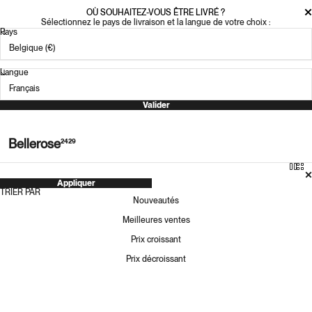
OÙ SOUHAITEZ-VOUS ÊTRE LIVRÉ ?
Sélectionnez le pays de livraison et la langue de votre choix :
Pays
Langue
Valider
Bellerose
2429
Appliquer
TRIER PAR
Nouveautés
Meilleures ventes
Prix croissant
Prix décroissant
EMBALLAGE CADEAU – TAILLE L
CHAUSSETTES VREL
Prix soldé
Prix soldé
3.00 €
15.00 €
Permanent
EMBALLAGE CADEAU – TAILLE