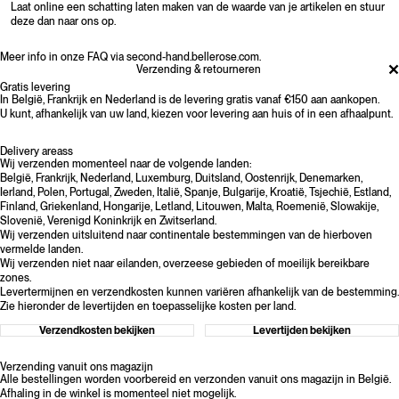
Laat online een schatting laten maken van de waarde van je artikelen en stuur
deze dan naar ons op.
Meer info in onze FAQ via second-hand.bellerose.com.
Verzending & retourneren
Gratis levering
In België, Frankrijk en Nederland is de levering gratis vanaf €150 aan aankopen.
U kunt, afhankelijk van uw land, kiezen voor levering aan huis of in een afhaalpunt.
Delivery areass
Wij verzenden momenteel naar de volgende landen:
België, Frankrijk, Nederland, Luxemburg, Duitsland, Oostenrijk, Denemarken,
Ierland, Polen, Portugal, Zweden, Italië, Spanje, Bulgarije, Kroatië, Tsjechië, Estland,
Finland, Griekenland, Hongarije, Letland, Litouwen, Malta, Roemenië, Slowakije,
Slovenië, Verenigd Koninkrijk en Zwitserland.
Wij verzenden uitsluitend naar continentale bestemmingen van de hierboven
vermelde landen.
Wij verzenden niet naar eilanden, overzeese gebieden of moeilijk bereikbare
zones.
Levertermijnen en verzendkosten kunnen variëren afhankelijk van de bestemming.
Zie hieronder
de levertijden
en
toepasselijke kosten per land
.
Verzendkosten bekijken
Levertijden bekijken
Verzending vanuit ons magazijn
Alle bestellingen worden voorbereid en verzonden vanuit ons magazijn in België.
Afhaling in de winkel is momenteel niet mogelijk.