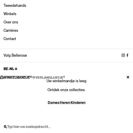
Tweedehands
Winkels
Over ons
Winkels
Carrières
Nieuw binnen
Nieuw binnen
Nieuw binnen
Nieuwe sneakers
Contact
Shop nu
Shop nu
Shop nu
Shop nu
Nieuwe schoenen
Shop nu
Volg Bellerose
BE-NL
0
0
WINKELMANDJE
VERLANGLIJSTJE
Uw winkelmandje is leeg
Ontdek onze collecties:
Dames
Heren
Kinderen