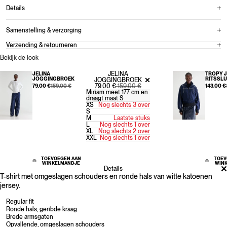
Details
Samenstelling & verzorging
Verzending & retourneren
Bekijk de look
JELINA
JELINA
TROPY J
JOGGINGBROEK
RITSSLU
JOGGINGBROEK
VERKOOPPRIJS
NORMALE PRIJS
VERKOOPPRIJS
NORMALE PRIJS
VERKOO
79.00 €
159.00 €
79.00 €
159.00 €
143.00 €
Miriam meet 177 cm en
draagt maat S
XS
Nog slechts 3 over
S
M
Laatste stuks
L
Nog slechts 1 over
XL
Nog slechts 2 over
XXL
Nog slechts 1 over
TOEVOEGEN AAN
TOEV
WINKELMANDJE
WIN
Details
T-shirt met omgeslagen schouders en ronde hals van witte katoenen
jersey.
Regular fit
Ronde hals, geribde kraag
Brede armsgaten
Opvallende, omgeslagen schouders