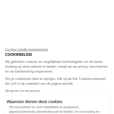
Ga door zonder toestemming
COOKIEBELEID
Wij gebruiken cookies en vergelijkbare technologieën om de beste
ervaring op onze website te bieden, terwijl we uw privacy beschermen
en uw toestemming respecteren.
Om je voorkeuren later te wijzigen, klik op de link 'Cookievoorkeuren'
die zich in de voettekst van de pagina bevindt.
We geven om uw privacy
Toegang tot mijn verlanglijs
Waarvoor dienen deze cookies
Log in om jouw favorieten t
Log in om jouw favorieten t
Om ons publiek en onze statistieken te analyseren,
bekijken en je Bellerose-ac
bekijken en je Bellerose-ac
gepersonaliseerde advertenties aan te bieden, en uw ervaring en
beheren
beheren