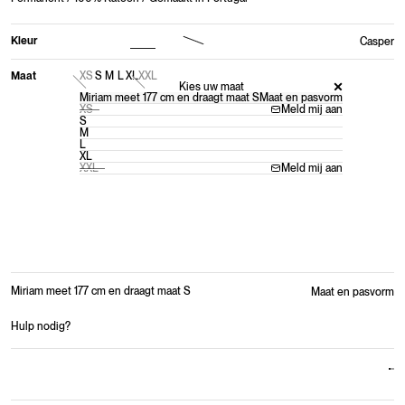
Kleur
Casper
Maat
XS
S
M
L
XL
XXL
Kies uw maat
Miriam meet 177 cm en draagt maat S
Maat en pasvorm
XS
Meld mij aan
S
M
L
XL
XXL
Meld mij aan
Miriam meet 177 cm en draagt maat S
Maat en pasvorm
Hulp nodig?
Ga 
Ga 
Ga