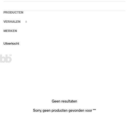
PRODUCTEN
VERHALEN
MERKEN
Uitverkocht
Verkoopprijs
Normale prijs
Geen resultaten
Sorry, geen producten gevonden voor
"
"